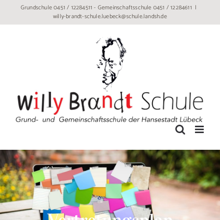
Zum
Grundschule 0451 / 12284511 - Gemeinschaftsschule 0451 / 12284611
|
willy-brandt-schule.luebeck@schule.landsh.de
Inhalt
springen